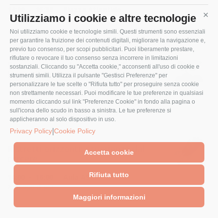
14:00 - 15:30
Piazza Atlantide
Utilizziamo i cookie e altre tecnologie
Cont
Scopri di più
Noi utilizziamo cookie e tecnologie simili. Questi strumenti sono essenziali
per garantire la fruizione dei contenuti digitali, migliorare la navigazione e,
previo tuo consenso, per scopi pubblicitari. Puoi liberamente prestare,
rifiutare o revocare il tuo consenso senza incorrere in limitazioni
Economia circolare, dal riutilizzo alla
sostanziali. Cliccando su "Accetta cookie," acconsenti all'uso di cookie e
lotta allo spreco
strumenti simili. Utilizza il pulsante "Gestisci Preferenze" per
personalizzare le tue scelte o "Rifiuta tutto" per proseguire senza cookie
14:00 - 16:00
Aula DB
non strettamente necessari. Puoi modificare le tue preferenze in qualsiasi
momento cliccando sul link "Preferenze Cookie" in fondo alla pagina o
Scopri di più
sull'icona dello scudo in basso a sinistra. Le tue preferenze si
applicheranno al solo dispositivo in uso.
|
Privacy Policy
Cookie Policy
Ristretti orizzonti: esperienze dal
Accetta cookie
carcere
Rifiuta tutto
14:00 - 16:00
Aula AS03
Scopri di più
Maggiori informazioni