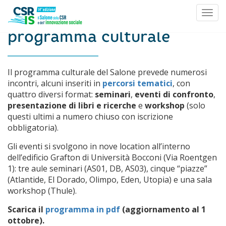
Toggl
Skip to content
programma culturale
iltri
ascia
raria
Il programma culturale del Salone prevede numerosi
incontri, alcuni inseriti in
percorsi tematici
, con
quattro diversi format:
seminari
,
eventi di confronto
,
tobre
presentazione di libri e ricerche
e
workshop
(solo
ttina
questi ultimi a numero chiuso con iscrizione
obbligatoria).
tobre
Gli eventi si svolgono in nove location all’interno
meriggio
dell’edificio Grafton di Università Bocconi (Via Roentgen
1): tre aule seminari (AS01, DB, AS03), cinque “piazze”
(Atlantide, El Dorado, Olimpo, Eden, Utopia) e una sala
tobre
workshop (Thule).
ttina
Scarica il
programma in pdf
(aggiornamento al 1
ottobre).