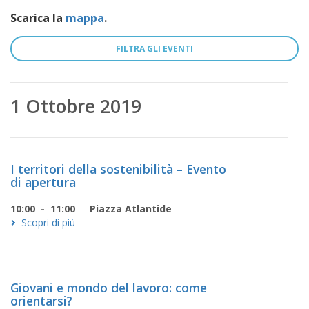
tobre
meriggio
Scarica la
mappa
.
FILTRA GLI EVENTI
ercorsi
leanze
1 Ottobre 2019
llaborative
pitale
I territori della sostenibilità – Evento
mano
di apertura
lazionale
10:00 - 11:00
Piazza Atlantide
Scopri di più
ntaminazioni
lturali
Giovani e mondo del lavoro: come
orientarsi?
maginari