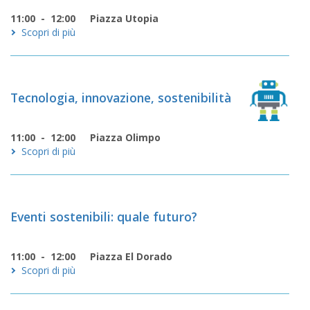
attesi
11:00 - 12:00
Piazza Utopia
Scopri di più
cnologia
novazione
Tecnologia, innovazione, sostenibilità
rritori
11:00 - 12:00
Piazza Olimpo
pitale
Scopri di più
turale
ori
rcorso
Eventi sostenibili: quale futuro?
ipologia
11:00 - 12:00
Piazza El Dorado
Scopri di più
ento