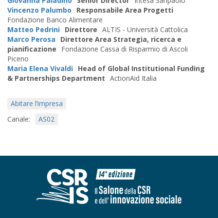
Giovanna Paladino
Senior Director
Intesa Sanpaolo
Vincenzo Palumbo
Responsabile Area Progetti
Fondazione Banco Alimentare
Matteo Pedrini
Direttore
ALTIS - Università Cattolica
Marco Perosa
Direttore Area Strategia, ricerca e
pianificazione
Fondazione Cassa di Risparmio di Ascoli
Piceno
Maria Elena Vivaldi
Head of Global Institutional Funding
& Partnerships Department
ActionAid Italia
Abitare l’impresa
AS02