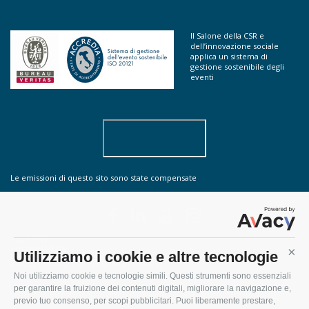
Il Salone della CSR e
dell’innovazione sociale
applica un sistema di
gestione sostenibile degli
eventi
Le emissioni di questo sito sono state compensate
contatti
sostenibilità
Utilizziamo i cookie e altre tecnologie
Cont
do you speak english?
privacy, cookie e termini di utilizzo
Noi utilizziamo cookie e tecnologie simili. Questi strumenti sono essenziali
per garantire la fruizione dei contenuti digitali, migliorare la navigazione e,
previo tuo consenso, per scopi pubblicitari. Puoi liberamente prestare,