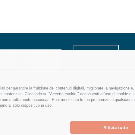
Le emissioni di questo sito sono state
compensate
alone della CSR e dell’innovazione
li per garantire la fruizione dei contenuti digitali, migliorare la navigazione e
ale applica un sistema di gestione
nibile degli eventi
oni sostanziali. Cliccando su "Accetta cookie," acconsenti all'uso di cookie e st
ie non strettamente necessari. Puoi modificare le tue preferenze in qualsiasi 
anno al solo dispositivo in uso.
Rifiuta tutto
Il Salone della CSR e dell'innovazione sociale • Web design e sviluppo:
glu