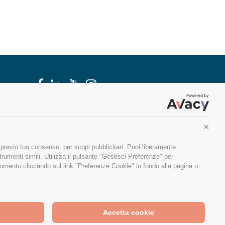
contatti
sostenibilità
do you speak english?
Conti
privacy, cookie e termini di utilizzo
, previo tuo consenso, per scopi pubblicitari. Puoi liberamente
rumenti simili. Utilizza il pulsante "Gestisci Preferenze" per
momento cliccando sul link "Preferenze Cookie" in fondo alla pagina o
Accetta cookie
design.it