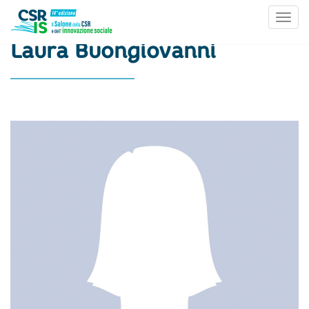
Toggl
Skip to content
Laura Buongiovanni