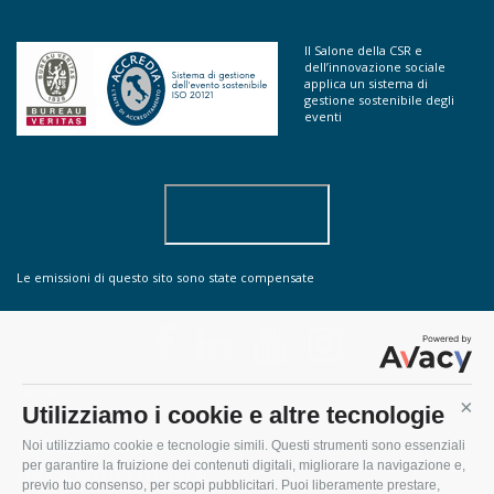
Il Salone della CSR e
dell’innovazione sociale
applica un sistema di
gestione sostenibile degli
eventi
Le emissioni di questo sito sono state compensate
contatti
Utilizziamo i cookie e altre tecnologie
Cont
sostenibilità
do you speak english?
Noi utilizziamo cookie e tecnologie simili. Questi strumenti sono essenziali
per garantire la fruizione dei contenuti digitali, migliorare la navigazione e,
privacy, cookie e termini di
previo tuo consenso, per scopi pubblicitari. Puoi liberamente prestare,
utilizzo