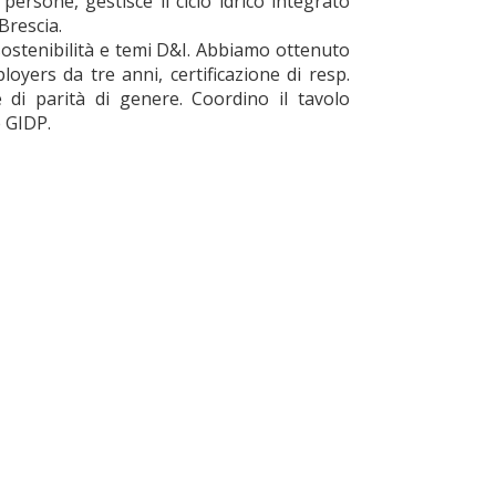
ersone, gestisce il ciclo idrico integrato
Brescia.
sostenibilità e temi D&I. Abbiamo ottenuto
ployers da tre anni, certificazione di resp.
 di parità di genere. Coordino il tavolo
e GIDP.