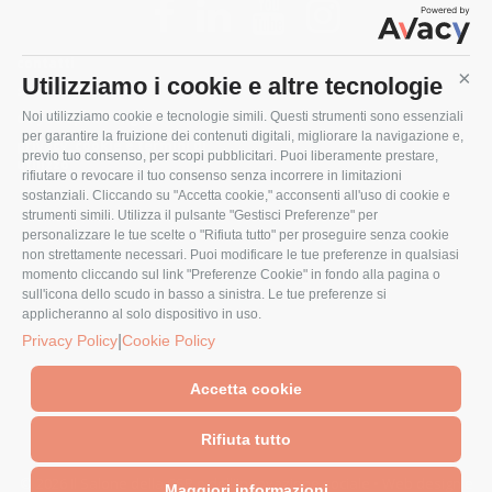
contatti
Utilizziamo i cookie e altre tecnologie
Cont
sostenibilità
do you speak english?
Noi utilizziamo cookie e tecnologie simili. Questi strumenti sono essenziali
per garantire la fruizione dei contenuti digitali, migliorare la navigazione e,
privacy, cookie e termini di
previo tuo consenso, per scopi pubblicitari. Puoi liberamente prestare,
utilizzo
rifiutare o revocare il tuo consenso senza incorrere in limitazioni
sostanziali. Cliccando su "Accetta cookie," acconsenti all'uso di cookie e
strumenti simili. Utilizza il pulsante "Gestisci Preferenze" per
personalizzare le tue scelte o "Rifiuta tutto" per proseguire senza cookie
non strettamente necessari. Puoi modificare le tue preferenze in qualsiasi
momento cliccando sul link "Preferenze Cookie" in fondo alla pagina o
sull'icona dello scudo in basso a sinistra. Le tue preferenze si
applicheranno al solo dispositivo in uso.
|
Privacy Policy
Cookie Policy
Accetta cookie
Rifiuta tutto
© 2026 Il Salone della CSR e dell'innovazione sociale • Web design e
Maggiori informazioni