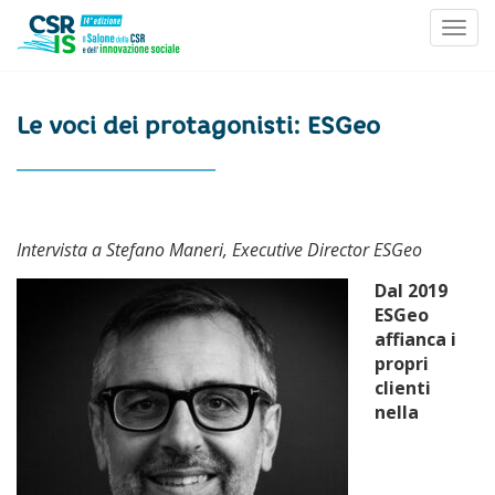
Toggl
Skip to content
Le voci dei protagonisti: ESGeo
Intervista a Stefano
Maneri,
Executive Director ESGeo
Dal 2019
ESGeo
affianca i
propri
clienti
nella