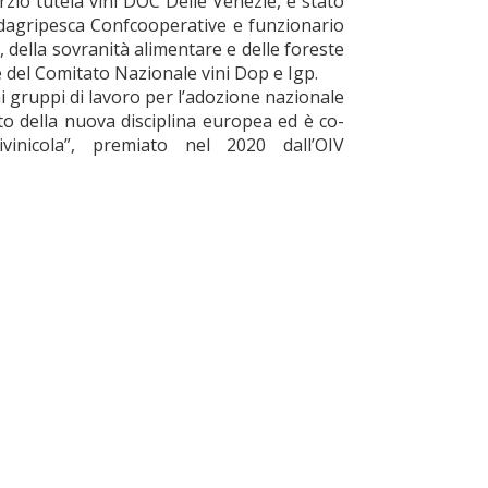
rzio tutela vini DOC Delle Venezie, è stato
Fedagripesca Confcooperative e funzionario
, della sovranità alimentare e delle foreste
del Comitato Nazionale vini Dop e Igp.
i gruppi di lavoro per l’adozione nazionale
nto della nuova disciplina europea ed è co-
inicola”, premiato nel 2020 dall’OIV